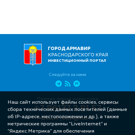
ГОРОД АРМАВИР
КРАСНОДАРСКОГО КРАЯ
ИНВЕСТИЦИОННЫЙ ПОРТАЛ
Следуйте за нами
Прямая линия инвестора
Наш сайт использует файлы cookies, сервисы
+7 86137 3 81 57
сбора технических данных посетителей (данные
об IP-адресе, местоположении и др.), а также
armavir_econ@mail.ru
метрические программы "LiveInternet" и
"Яндекс.Метрика" для обеспечения