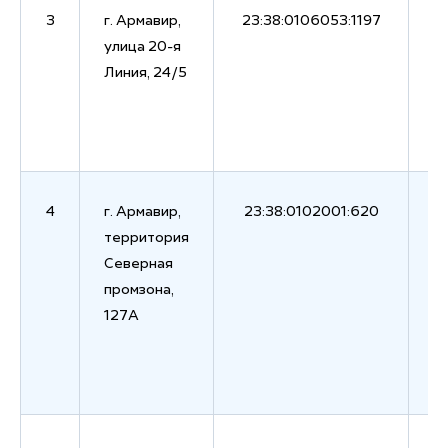
3
г. Армавир,
23:38:0106053:1197
2
улица 20-я
Линия, 24/5
4
г. Армавир,
23:38:0102001:620
3
территория
Северная
промзона,
127А