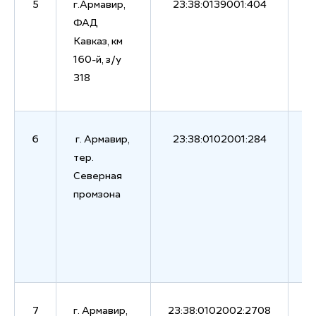
5
г.Армавир,
23:38:0139001:404
6
ФАД
Кавказ, км
160-й, з/у
318
6
г. Армавир,
23:38:0102001:284
2
тер.
Северная
промзона
7
г. Армавир,
23:38:0102002:2708
7