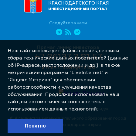
КРАСНОДАРСКОГО КРАЯ
ИНВЕСТИЦИОННЫЙ ПОРТАЛ
Следуйте за нами
Прямая линия инвестора
Наш сайт использует файлы cookies, сервисы
+7 86137 3 81 57
сбора технических данных посетителей (данные
об IP-адресе, местоположении и др.), а также
armavir_econ@mail.ru
метрические программы "LiveInternet" и
"Яндекс.Метрика" для обеспечения
работоспособности и улучшения качества
обслуживания. Продолжая использовать наш
сайт, вы автоматически соглашаетесь с
Разработка сайта – Интернет-Имидж
использованием данных технологий.
© Администрация муниципального образования город
Армавир Краснодарского края
Понятно