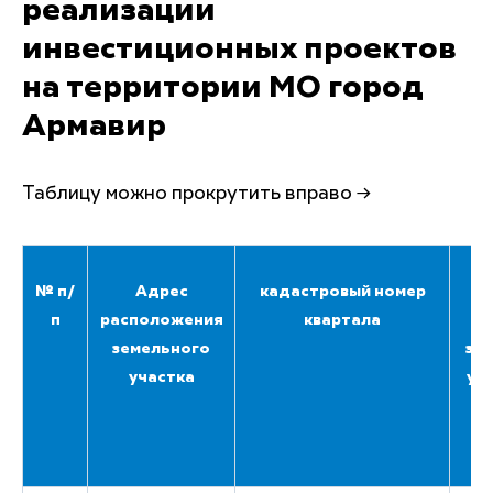
реализации
инвестиционных проектов
на территории МО город
Армавир
Таблицу можно прокрутить вправо →
№ п/
Адрес
кадастровый номер
п
расположения
квартала
п
земельного
зе
участка
уча