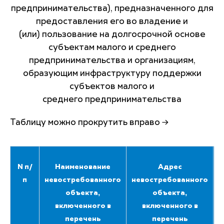
предпринимательства), предназначенного для
предоставления его во владение и
(или) пользование на долгосрочной основе
субъектам малого и среднего
предпринимательства и организациям,
образующим инфраструктуру поддержки
субъектов малого и
среднего предпринимательства
Таблицу можно прокрутить вправо →
N п/
Наименование
Адрес
П
п
невостребованного
невостребованного
объекта,
объекта,
включенного в
включенного в
перечень
перечень