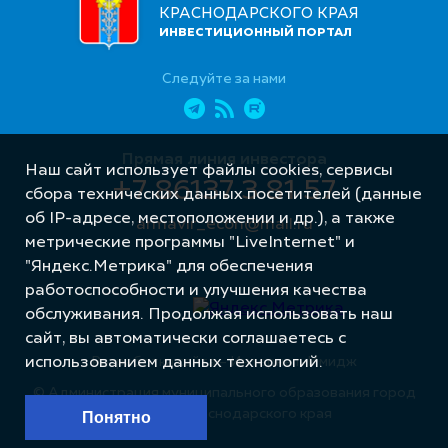
КРАСНОДАРСКОГО КРАЯ
ИНВЕСТИЦИОННЫЙ ПОРТАЛ
Следуйте за нами
Прямая линия инвестора
Наш сайт использует файлы cookies, сервисы
+7 86137 3 81 57
сбора технических данных посетителей (данные
об IP-адресе, местоположении и др.), а также
armavir_econ@mail.ru
метрические программы "LiveInternet" и
"Яндекс.Метрика" для обеспечения
работоспособности и улучшения качества
обслуживания. Продолжая использовать наш
сайт, вы автоматически соглашаетесь с
Разработка сайта – Интернет-Имидж
использованием данных технологий.
© Администрация муниципального образования город
Армавир Краснодарского края
Понятно