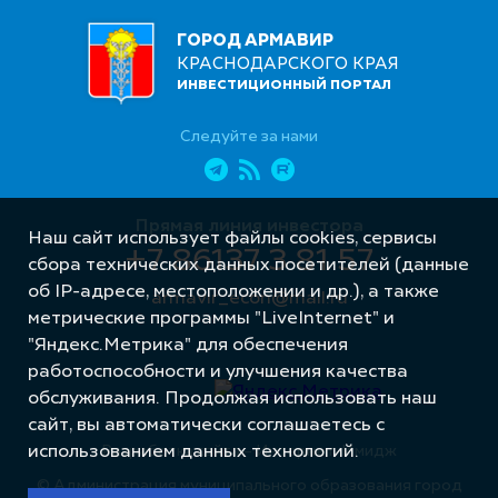
ГОРОД АРМАВИР
КРАСНОДАРСКОГО КРАЯ
ИНВЕСТИЦИОННЫЙ ПОРТАЛ
Следуйте за нами
Прямая линия инвестора
Наш сайт использует файлы cookies, сервисы
+7 86137 3 81 57
сбора технических данных посетителей (данные
об IP-адресе, местоположении и др.), а также
armavir_econ@mail.ru
метрические программы "LiveInternet" и
"Яндекс.Метрика" для обеспечения
работоспособности и улучшения качества
обслуживания. Продолжая использовать наш
сайт, вы автоматически соглашаетесь с
Разработка сайта – Интернет-Имидж
использованием данных технологий.
© Администрация муниципального образования город