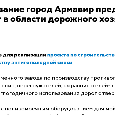
ание город Армавир пред
 в области дорожного хоз
в для реализации
проекта по строительст
ству антигололедной смеси
.
еменного завода по производству против
ашин, перегружателей, выравнивателей-а
углогодичного использования дорог с твё
 с поливомоечным оборудованием для мой