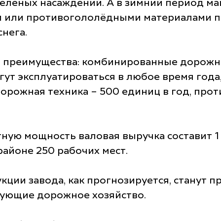
зелёных насаждений. А в зимний период 
 или противогололёдными материалами пов
нега.
е преимущества: комбинированные дорожн
гут эксплуатироваться в любое время года,
дорожная техника – 500 единиц в год, про
тную мощность валовая выручка составит 1
айоне 250 рабочих мест.
ции завода, как прогнозируется, станут
ирующие дорожное хозяйство.