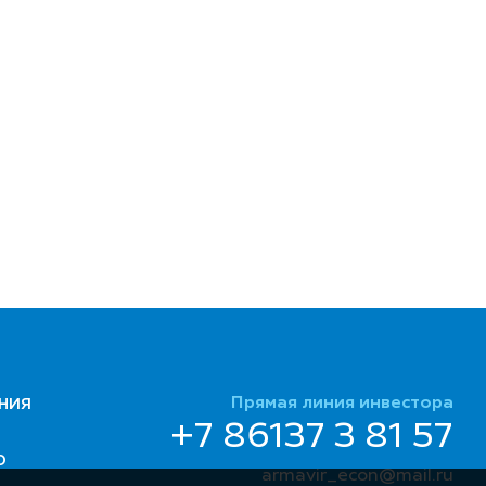
Прямая линия инвестора
НИЯ
+7 86137 3 81 57
Ю
armavir_econ@mail.ru