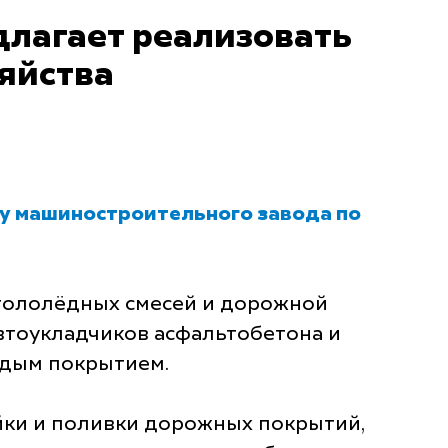
лагает реализовать
яйства
ву машиностроительного завода по
огололёдных смесей и дорожной
втоукладчиков асфальтобетона и
рдым покрытием.
ки и поливки дорожных покрытий,