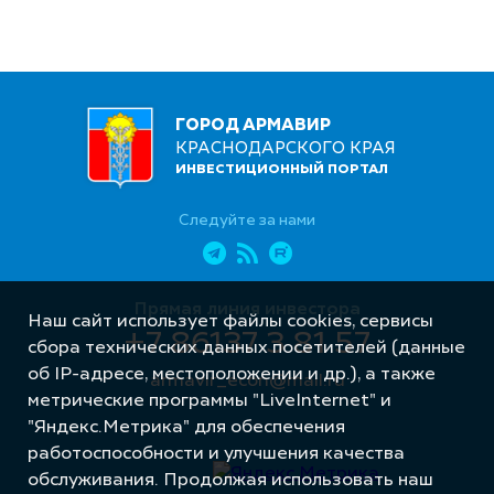
ГОРОД АРМАВИР
КРАСНОДАРСКОГО КРАЯ
ИНВЕСТИЦИОННЫЙ ПОРТАЛ
Следуйте за нами
Прямая линия инвестора
Наш сайт использует файлы cookies, сервисы
+7 86137 3 81 57
сбора технических данных посетителей (данные
об IP-адресе, местоположении и др.), а также
armavir_econ@mail.ru
метрические программы "LiveInternet" и
"Яндекс.Метрика" для обеспечения
работоспособности и улучшения качества
обслуживания. Продолжая использовать наш