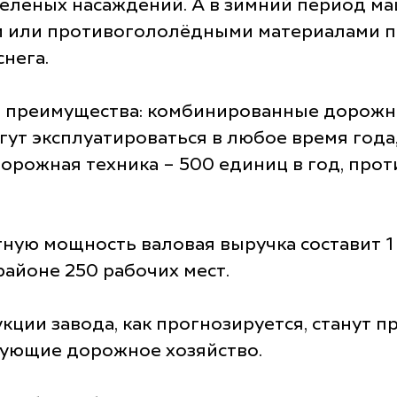
зелёных насаждений. А в зимний период 
 или противогололёдными материалами пов
нега.
е преимущества: комбинированные дорожн
гут эксплуатироваться в любое время года,
дорожная техника – 500 единиц в год, про
тную мощность валовая выручка составит 1
айоне 250 рабочих мест.
ции завода, как прогнозируется, станут
ирующие дорожное хозяйство.