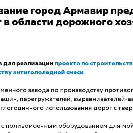
ание город Армавир пред
 в области дорожного хоз
в для реализации
проекта по строительст
ству антигололедной смеси
.
еменного завода по производству против
ашин, перегружателей, выравнивателей-а
углогодичного использования дорог с твё
 с поливомоечным оборудованием для мой