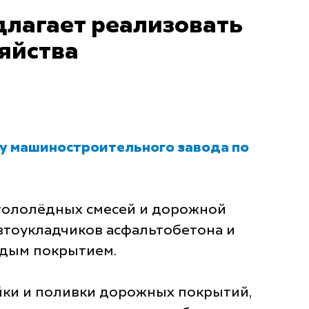
лагает реализовать
яйства
ву машиностроительного завода по
огололёдных смесей и дорожной
втоукладчиков асфальтобетона и
рдым покрытием.
ки и поливки дорожных покрытий,