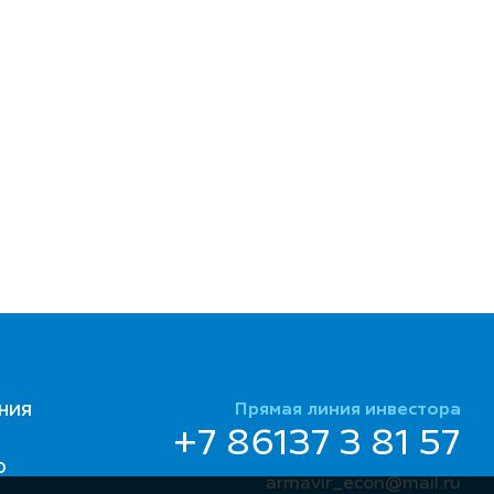
Прямая линия инвестора
НИЯ
+7 86137 3 81 57
Ю
armavir_econ@mail.ru