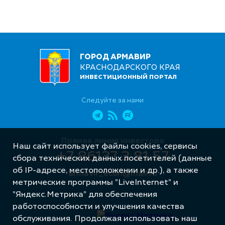
ГОРОД АРМАВИР
КРАСНОДАРСКОГО КРАЯ
ИНВЕСТИЦИОННЫЙ ПОРТАЛ
Следуйте за нами
Прямая линия инвестора
Наш сайт использует файлы cookies, сервисы
+7 86137 3 81 57
сбора технических данных посетителей (данные
об IP-адресе, местоположении и др.), а также
armavir_econ@mail.ru
метрические программы "LiveInternet" и
"Яндекс.Метрика" для обеспечения
работоспособности и улучшения качества
обслуживания. Продолжая использовать наш