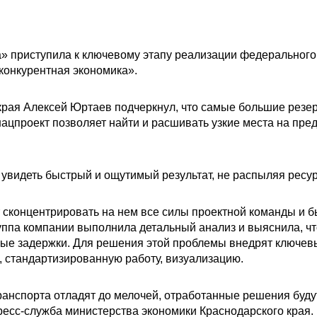
» приступила к ключевому этапу реализации федерального
конкурентная экономика».
края Алексей Юртаев подчеркнул, что самые большие резе
нацпроект позволяет найти и расшивать узкие места на пре
 увидеть быстрый и ощутимый результат, не распыляя ресу
 сконцентрировать на нем все силы проектной команды и 
ппа компании выполнила детальный анализ и выяснила, что
ные задержки. Для решения этой проблемы внедрят ключе
, стандартизированную работу, визуализацию.
транспорта отладят до мелочей, отработанные решения буду
ресс-служба министерства экономики Краснодарского края.