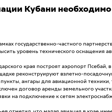
иации Кубани необходим
рамках государственно-частного партнерс
высить уровень технического оснащения ав
дарского края построят аэропорт Псебай, в
щадке реконструируют взлетно-посадочну
пункты, ангары для авиационной техники,
ключен договор аренды земельного участка
явки на подключение к сетям электроснаб
ев отметил, что малая авиация в крае име