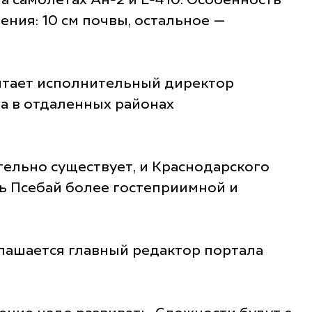
 самолетах Ан-2 и L-410. Особенность
ния: 10 см почвы, остальное —
читает исполнительный директор
ма в отдаленных районах
тельно существует, и Краснодарского
нь Псебай более гостеприимной и
глашается главный редактор портала