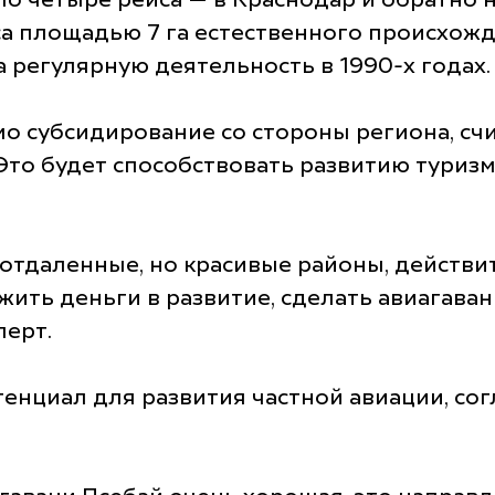
 четыре рейса — в Краснодар и обратно на
а площадью 7 га естественного происхожде
 регулярную деятельность в 1990-х годах.
о субсидирование со стороны региона, с
Это будет способствовать развитию туриз
о отдаленные, но красивые районы, действи
жить деньги в развитие, сделать авиагава
перт.
енциал для развития частной авиации, со