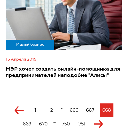
Малый бизнес
15 Апреля 2019
МЭР хочет создать онлайн-помощника для
предпринимателей наподобие "Алисы"
...
1
2
666
667
668
...
669
670
750
751