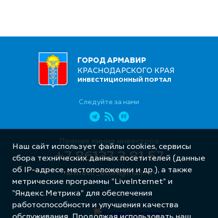
ГОРОД АРМАВИР
КРАСНОДАРСКОГО КРАЯ
ИНВЕСТИЦИОННЫЙ ПОРТАЛ
Следуйте за нами
Прямая линия инвестора
Наш сайт использует файлы cookies, сервисы
+7 86137 3 81 57
сбора технических данных посетителей (данные
об IP-адресе, местоположении и др.), а также
armavir_econ@mail.ru
метрические программы "LiveInternet" и
"Яндекс.Метрика" для обеспечения
работоспособности и улучшения качества
обслуживания. Продолжая использовать наш