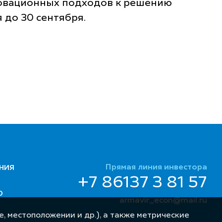
новационных подходов к решению
 до 30 сентября.
Прямая линия инвестора
НИЯ
+7 86137 3 81 57
Ю
armavir_econ@mail.ru
, местоположении и др.), а также метрические