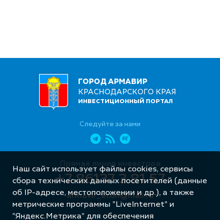
ГОРОД АРМАВИР
КРАСНОДАРСКОГО КРАЯ
ИНВЕСТИЦИОННЫЙ ПОРТАЛ
Следуйте за нами
Прямая линия инвестора
Наш сайт использует файлы cookies, сервисы
+7 86137 3 81 57
сбора технических данных посетителей (данные
об IP-адресе, местоположении и др.), а также
armavir_econ@mail.ru
метрические программы "LiveInternet" и
"Яндекс.Метрика" для обеспечения