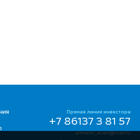
Прямая линия инвестора
НИЯ
+7 86137 3 81 57
Ю
armavir_econ@mail.ru