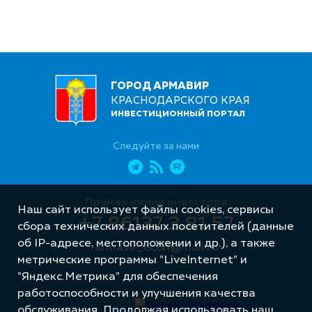
ГОРОД АРМАВИР
КРАСНОДАРСКОГО КРАЯ
ИНВЕСТИЦИОННЫЙ ПОРТАЛ
Следуйте за нами
Прямая линия инвестора
Наш сайт использует файлы cookies, сервисы
+7 86137 3 81 57
сбора технических данных посетителей (данные
об IP-адресе, местоположении и др.), а также
armavir_econ@mail.ru
метрические программы "LiveInternet" и
"Яндекс.Метрика" для обеспечения
работоспособности и улучшения качества
обслуживания. Продолжая использовать наш