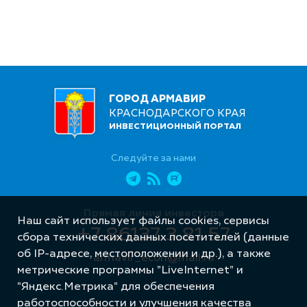
ГОРОД АРМАВИР
КРАСНОДАРСКОГО КРАЯ
ИНВЕСТИЦИОННЫЙ ПОРТАЛ
Следуйте за нами
Прямая линия инвестора
Наш сайт использует файлы cookies, сервисы
+7 86137 3 81 57
сбора технических данных посетителей (данные
об IP-адресе, местоположении и др.), а также
armavir_econ@mail.ru
метрические программы "LiveInternet" и
"Яндекс.Метрика" для обеспечения
работоспособности и улучшения качества