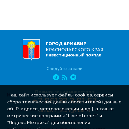
ГОРОД АРМАВИР
КРАСНОДАРСКОГО КРАЯ
ИНВЕСТИЦИОННЫЙ ПОРТАЛ
Следуйте за нами
Прямая линия инвестора
Наш сайт использует файлы cookies, сервисы
+7 86137 3 81 57
сбора технических данных посетителей (данные
об IP-адресе, местоположении и др.), а также
armavir_econ@mail.ru
метрические программы "LiveInternet" и
"Яндекс.Метрика" для обеспечения