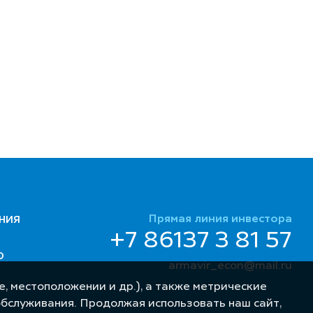
Прямая линия инвестора
НИЯ
+7 86137 3 81 57
Ю
armavir_econ@mail.ru
, местоположении и др.), а также метрические
обслуживания. Продолжая использовать наш сайт,