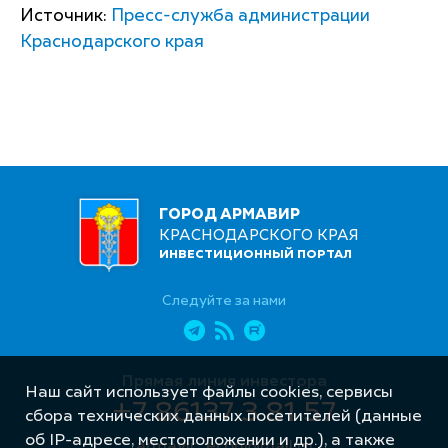
Источник:
Пресс-служба администрации
Краснодарского края
ГОРОД АРМАВИР
КРАСНОДАРСКОГО КРАЯ
ИНВЕСТИЦИОННЫЙ ПОРТАЛ
Следуйте за нами
Прямая линия инвестора
Наш сайт использует файлы cookies, сервисы
+7 86137 3 81 57
сбора технических данных посетителей (данные
об IP-адресе, местоположении и др.), а также
armavir_econ@mail.ru