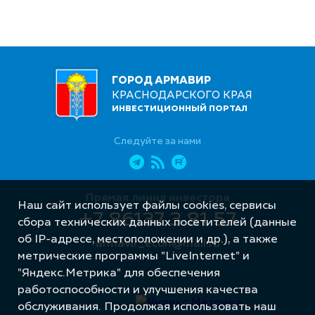
ГОРОД АРМАВИР
КРАСНОДАРСКОГО КРАЯ
ИНВЕСТИЦИОННЫЙ ПОРТАЛ
Следуйте за нами
Прямая линия инвестора
Наш сайт использует файлы cookies, сервисы
+7 86137 3 81 57
сбора технических данных посетителей (данные
об IP-адресе, местоположении и др.), а также
armavir_econ@mail.ru
метрические программы "LiveInternet" и
"Яндекс.Метрика" для обеспечения
работоспособности и улучшения качества
обслуживания. Продолжая использовать наш