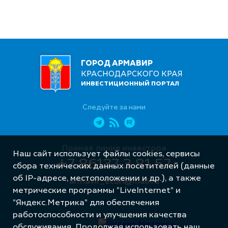
ГОРОД АРМАВИР
КРАСНОДАРСКОГО КРАЯ
ИНВЕСТИЦИОННЫЙ ПОРТАЛ
Следуйте за нами
Прямая линия инвестора
Наш сайт использует файлы cookies, сервисы
+7 86137 3 81 57
сбора технических данных посетителей (данные
об IP-адресе, местоположении и др.), а также
armavir_econ@mail.ru
метрические программы "LiveInternet" и
"Яндекс.Метрика" для обеспечения
работоспособности и улучшения качества
обслуживания. Продолжая использовать наш