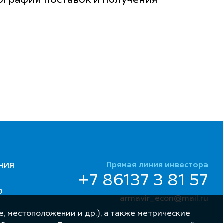
ографии поставок и получения
Прямая линия инвестора
НИЯ
+7 86137 3 81 57
Ю
armavir_econ@mail.ru
, местоположении и др.), а также метрические