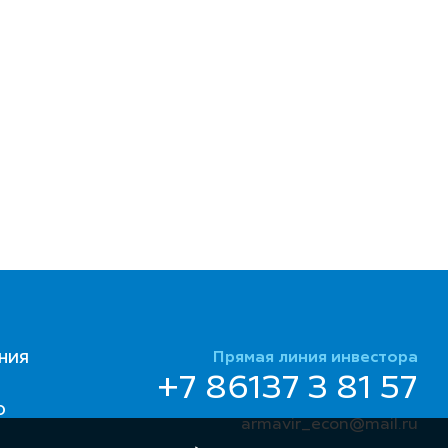
Прямая линия инвестора
НИЯ
+7 86137 3 81 57
Ю
armavir_econ@mail.ru