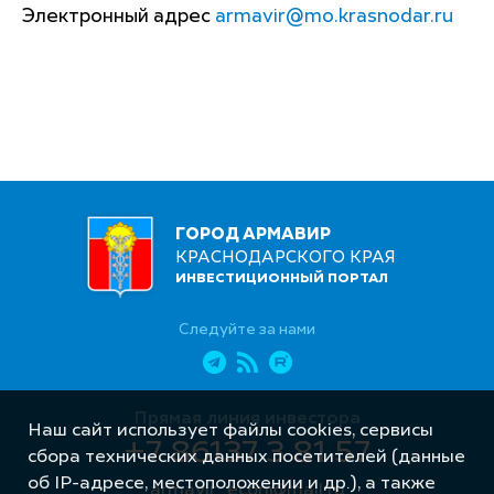
Электронный адрес
armavir@mo.krasnodar.ru
ГОРОД АРМАВИР
КРАСНОДАРСКОГО КРАЯ
ИНВЕСТИЦИОННЫЙ ПОРТАЛ
Следуйте за нами
Прямая линия инвестора
Наш сайт использует файлы cookies, сервисы
+7 86137 3 81 57
сбора технических данных посетителей (данные
об IP-адресе, местоположении и др.), а также
armavir_econ@mail.ru