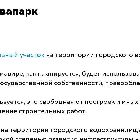
квапарк
льный участок
на территории городского 
мавире, как планируется, будет использова
осударственной собственности, правообл
ьзуется, это свободная от построек и ины
дение строительных работ.
 на территории городского водохранилища,
окой степенью развития инфраструктуры –