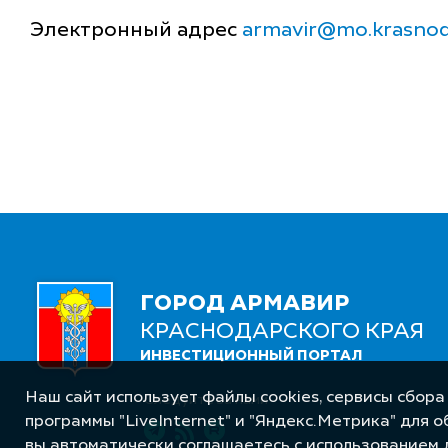
Электронный адрес
armavir@mo.krasnod
ГОРОД АРМАВИР
КРАСНОДАРСКОГО КРАЯ
ИНВЕСТИЦИОННЫЙ ПОРТАЛ
Наш сайт использует файлы cookies, сервисы сбора
Следуйте за нами
программы "LiveInternet" и "Яндекс.Метрика" для 
вы автоматически соглашаетесь с использованием 