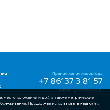
Прямая линия инвестора
НИЯ
+7 86137 3 81 57
Ю
armavir_econ@mail.ru
, местоположении и др.), а также метрические
обслуживания. Продолжая использовать наш сайт,