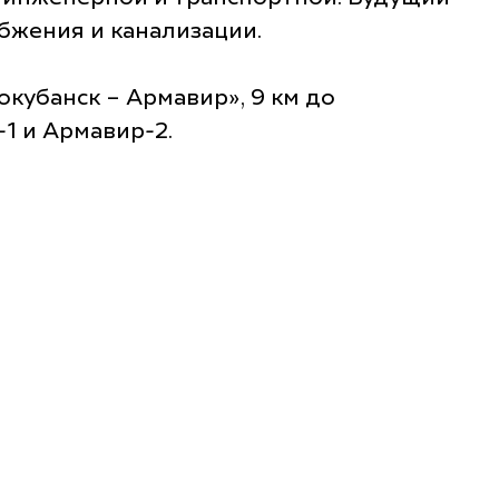
бжения и канализации.
окубанск – Армавир», 9 км до
1 и Армавир-2.