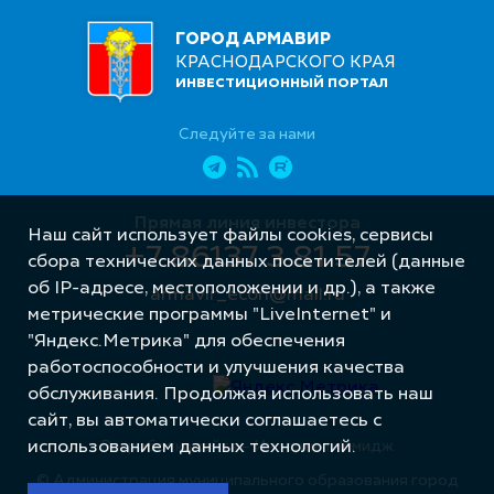
ГОРОД АРМАВИР
КРАСНОДАРСКОГО КРАЯ
ИНВЕСТИЦИОННЫЙ ПОРТАЛ
Следуйте за нами
Прямая линия инвестора
Наш сайт использует файлы cookies, сервисы
+7 86137 3 81 57
сбора технических данных посетителей (данные
об IP-адресе, местоположении и др.), а также
armavir_econ@mail.ru
метрические программы "LiveInternet" и
"Яндекс.Метрика" для обеспечения
работоспособности и улучшения качества
обслуживания. Продолжая использовать наш
сайт, вы автоматически соглашаетесь с
Разработка сайта – Интернет-Имидж
использованием данных технологий.
© Администрация муниципального образования город