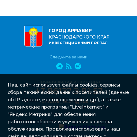
ГОРОД АРМАВИР
КРАСНОДАРСКОГО КРАЯ
ИНВЕСТИЦИОННЫЙ ПОРТАЛ
Следуйте за нами
Прямая линия инвестора
Наш сайт использует файлы cookies, сервисы
+7 86137 3 81 57
сбора технических данных посетителей (данные
об IP-адресе, местоположении и др.), а также
armavir_econ@mail.ru
метрические программы "LiveInternet" и
"Яндекс.Метрика" для обеспечения
работоспособности и улучшения качества
обслуживания. Продолжая использовать наш
сайт, вы автоматически соглашаетесь с