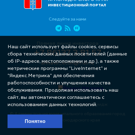
ИНВЕСТИЦИОННЫЙ ПОРТАЛ
Следуйте за нами
Прямая линия инвестора
Наш сайт использует файлы cookies, сервисы
+7 86137 3 81 57
сбора технических данных посетителей (данные
об IP-адресе, местоположении и др.), а также
armavir_econ@mail.ru
метрические программы "LiveInternet" и
"Яндекс.Метрика" для обеспечения
работоспособности и улучшения качества
обслуживания. Продолжая использовать наш
сайт, вы автоматически соглашаетесь с
Разработка сайта – Интернет-Имидж
использованием данных технологий.
© Администрация муниципального образования город
Армавир Краснодарского края
Понятно