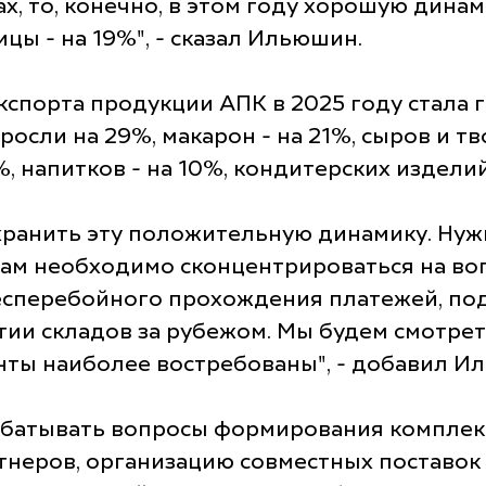
х, то, конечно, в этом году хорошую дина
цы - на 19%", - сказал Ильюшин.
экспорта продукции АПК в 2025 году стала 
ли на 29%, макарон - на 21%, сыров и твор
, напитков - на 10%, кондитерских изделий
хранить эту положительную динамику. Нуж
Нам необходимо сконцентрироваться на во
есперебойного прохождения платежей, по
тии складов за рубежом. Мы будем смотре
нты наиболее востребованы", - добавил И
орабатывать вопросы формирования комплек
тнеров, организацию совместных поставок 