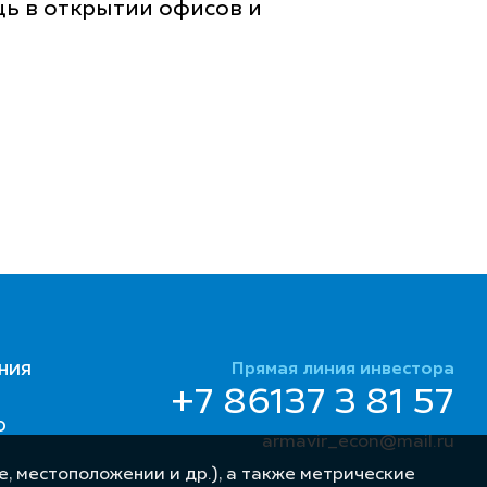
щь в открытии офисов и
Прямая линия инвестора
НИЯ
+7 86137 3 81 57
Ю
armavir_econ@mail.ru
, местоположении и др.), а также метрические