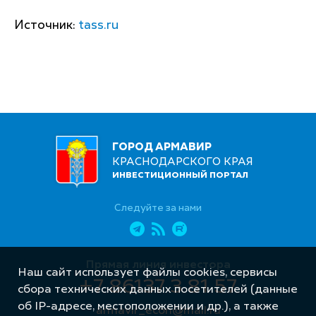
Источник:
tass.ru
ГОРОД АРМАВИР
КРАСНОДАРСКОГО КРАЯ
ИНВЕСТИЦИОННЫЙ ПОРТАЛ
Следуйте за нами
Прямая линия инвестора
Наш сайт использует файлы cookies, сервисы
+7 86137 3 81 57
сбора технических данных посетителей (данные
об IP-адресе, местоположении и др.), а также
armavir_econ@mail.ru