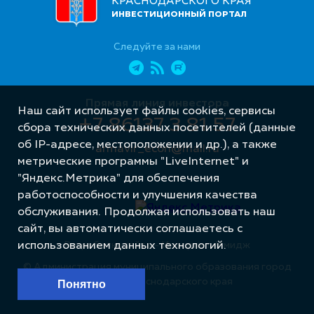
КРАСНОДАРСКОГО КРАЯ
ИНВЕСТИЦИОННЫЙ ПОРТАЛ
Следуйте за нами
Прямая линия инвестора
Наш сайт использует файлы cookies, сервисы
+7 86137 3 81 57
сбора технических данных посетителей (данные
об IP-адресе, местоположении и др.), а также
armavir_econ@mail.ru
метрические программы "LiveInternet" и
"Яндекс.Метрика" для обеспечения
работоспособности и улучшения качества
обслуживания. Продолжая использовать наш
сайт, вы автоматически соглашаетесь с
Разработка сайта – Интернет-Имидж
использованием данных технологий.
© Администрация муниципального образования город
Армавир Краснодарского края
Понятно