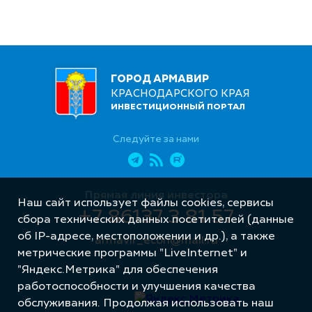
ГОРОД АРМАВИР
КРАСНОДАРСКОГО КРАЯ
ИНВЕСТИЦИОННЫЙ ПОРТАЛ
Следуйте за нами
Прямая линия инвестора
Наш сайт использует файлы cookies, сервисы
+7 86137 3 81 57
сбора технических данных посетителей (данные
об IP-адресе, местоположении и др.), а также
armavir_econ@mail.ru
метрические программы "LiveInternet" и
"Яндекс.Метрика" для обеспечения
работоспособности и улучшения качества
обслуживания. Продолжая использовать наш