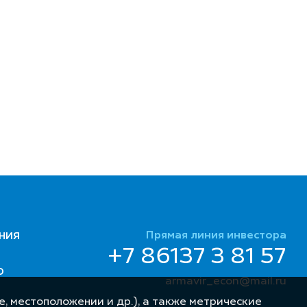
Прямая линия инвестора
НИЯ
+7 86137 3 81 57
Ю
armavir_econ@mail.ru
, местоположении и др.), а также метрические