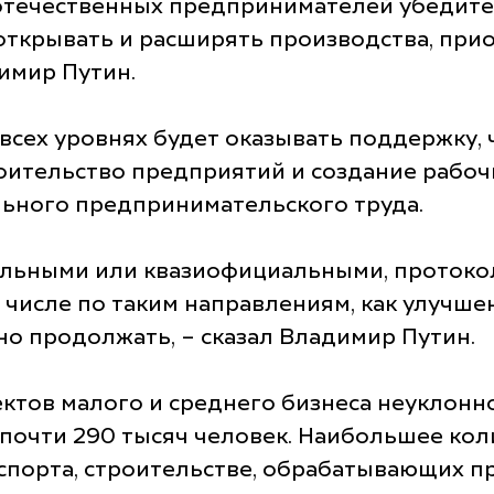
течественных предпринимателей убедител
открывать и расширять производства, прио
димир Путин.
а всех уровнях будет оказывать поддержк
оительство предприятий и создание рабоч
льного предпринимательского труда.
иальными или квазиофициальными, проток
м числе по таким направлениям, как улучш
жно продолжать, – сказал Владимир Путин.
ктов малого и среднего бизнеса неуклонно
т почти 290 тысяч человек. Наибольшее кол
спорта, строительстве, обрабатывающих пр