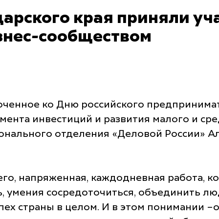
арского края приняли уча
знес-сообществом
й
ченное ко Дню российского предпринимате
мента инвестиций и развития малого и ср
онального отделения «Деловой России» А
сего, напряженная, каждодневная работа, к
ть, умения сосредоточиться, объединить л
спех страны в целом. И в этом понимании 