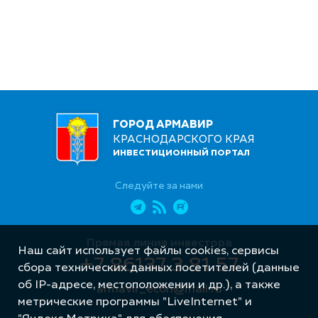
ГОРОД АРМАВИР
КРАСНОДАРСКОГО КРАЯ
ИНВЕСТИЦИОННЫЙ ПОРТАЛ
Следуйте за нами
Прямая линия инвестора
Наш сайт использует файлы cookies, сервисы
+7 86137 3 81 57
сбора технических данных посетителей (данные
об IP-адресе, местоположении и др.), а также
armavir_econ@mail.ru
метрические программы "LiveInternet" и