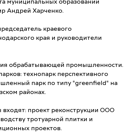
ета муниципальных образований
ир Андрей Харченко.
председатель краевого
одарского края и руководители
ития обрабатывающей промышленности.
парков: технопарк перспективного
енный парк по типу "greenfield" на
зском районах.
 входят: проект реконструкции ООО
зводству тротуарной плитки и
тиционных проектов.