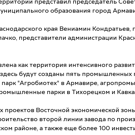
 территорий представил председатель Сов
муниципального образования город Армав
аснодарского края Вениамин Кондратьев, 
ачко, представители администрации Красн
авлена как территория интенсивного разв
, здесь будут созданы пять промышленных 
рк "Агробиотех" в Армавире, агропромышл
ромышленные парки в Тихорецком и Кавка
х проектов Восточной экономической зоны
роительство второй линии завода по прои
ком районе, а также еще более 100 инвес