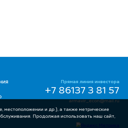
Прямая линия инвестора
НИЯ
+7 86137 3 81 57
Ю
armavir_econ@mail.ru
, местоположении и др.), а также метрические
обслуживания. Продолжая использовать наш сайт,