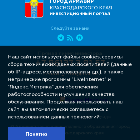
ГОРОД АРМАВИР
КРАСНОДАРСКОГО КРАЯ
ИНВЕСТИЦИОННЫЙ ПОРТАЛ
Следуйте за нами
Прямая линия инвестора
Наш сайт использует файлы cookies, сервисы
+7 86137 3 81 57
сбора технических данных посетителей (данные
об IP-адресе, местоположении и др.), а также
armavir_econ@mail.ru
метрические программы "LiveInternet" и
"Яндекс.Метрика" для обеспечения
работоспособности и улучшения качества
обслуживания. Продолжая использовать наш
сайт, вы автоматически соглашаетесь с
Разработка сайта – Интернет-Имидж
использованием данных технологий.
© Администрация муниципального образования город
Армавир Краснодарского края
Понятно