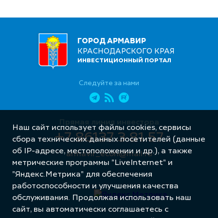
ГОРОД АРМАВИР
КРАСНОДАРСКОГО КРАЯ
ИНВЕСТИЦИОННЫЙ ПОРТАЛ
Следуйте за нами
Прямая линия инвестора
Наш сайт использует файлы cookies, сервисы
+7 86137 3 81 57
сбора технических данных посетителей (данные
об IP-адресе, местоположении и др.), а также
armavir_econ@mail.ru
метрические программы "LiveInternet" и
"Яндекс.Метрика" для обеспечения
работоспособности и улучшения качества
обслуживания. Продолжая использовать наш
сайт, вы автоматически соглашаетесь с