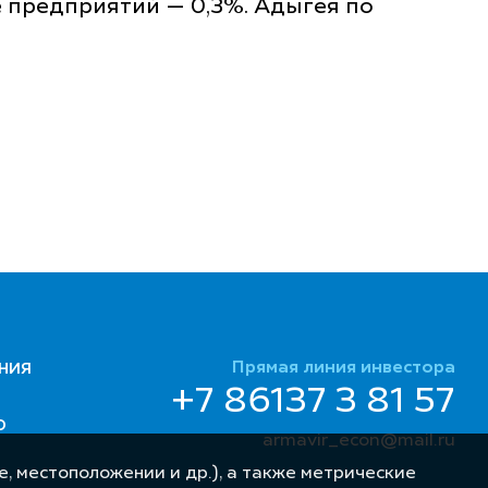
е предприятий — 0,3%. Адыгея по
Прямая линия инвестора
НИЯ
+7 86137 3 81 57
Ю
armavir_econ@mail.ru
, местоположении и др.), а также метрические