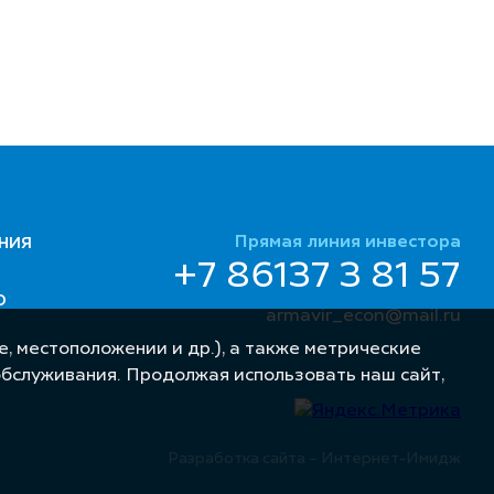
Прямая линия инвестора
НИЯ
+7 86137 3 81 57
Ю
armavir_econ@mail.ru
, местоположении и др.), а также метрические
обслуживания. Продолжая использовать наш сайт,
Разработка сайта – Интернет-Имидж