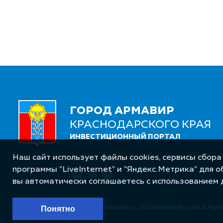
ГОРОД АРМАВИР
КРАСНОДАРСКОГО КРАЯ
ИНВЕСТИЦИОННЫЙ ПОРТАЛ
Наш сайт использует файлы cookies, сервисы сбора
Следуйте за нами
программы "LiveInternet" и "Яндекс.Метрика" для 
вы автоматически соглашаетесь с использованием 
© Администрация муниципального образования город Арм
Понятно