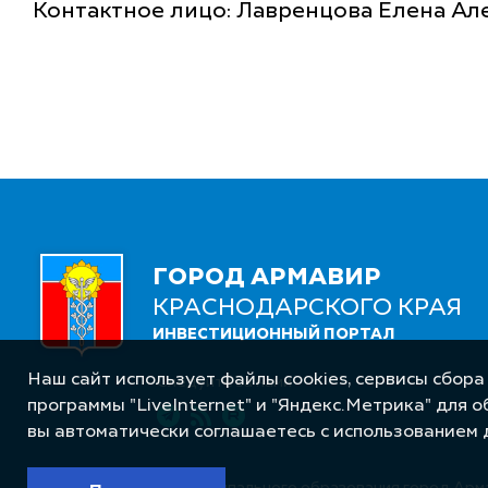
Контактное лицо: Лавренцова Елена Ал
ГОРОД АРМАВИР
КРАСНОДАРСКОГО КРАЯ
ИНВЕСТИЦИОННЫЙ ПОРТАЛ
Наш сайт использует файлы cookies, сервисы сбора
Следуйте за нами
программы "LiveInternet" и "Яндекс.Метрика" для 
вы автоматически соглашаетесь с использованием 
© Администрация муниципального образования город Арм