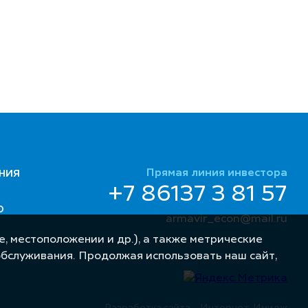
Прямая линия инвестора
НИЯ
+7 86137 3 81 57
Ю
armavir_econ@mail.ru
, местоположении и др.), а также метрические
обслуживания. Продолжая использовать наш сайт,
Разработка сайта – Интернет-Имидж