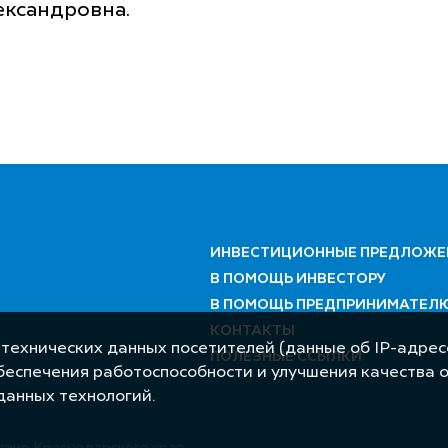
ександровна.
ИНВЕСТИЦИОННЫЕ ПРЕДЛОЖЕ
В ПОМОЩЬ ИНВЕСТОРУ
В ПОМОЩЬ ПРЕДПРИНИМАТЕЛ
КОНТАКТЫ
 технических данных посетителей (данные об IP-адресе
ПОЛЕЗНЫЕ ССЫЛКИ
обеспечения работоспособности и улучшения качества 
данных технологий.
авир Краснодарского края