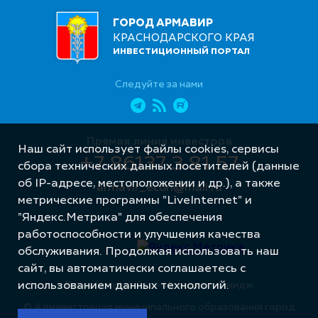
ГОРОД АРМАВИР
КРАСНОДАРСКОГО КРАЯ
ИНВЕСТИЦИОННЫЙ ПОРТАЛ
Следуйте за нами
Прямая линия инвестора
Наш сайт использует файлы cookies, сервисы
+7 86137 3 81 57
сбора технических данных посетителей (данные
об IP-адресе, местоположении и др.), а также
armavir_econ@mail.ru
метрические программы "LiveInternet" и
"Яндекс.Метрика" для обеспечения
работоспособности и улучшения качества
обслуживания. Продолжая использовать наш
сайт, вы автоматически соглашаетесь с
Разработка сайта – Интернет-Имидж
использованием данных технологий.
© Администрация муниципального образования город