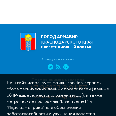
ГОРОД АРМАВИР
КРАСНОДАРСКОГО КРАЯ
ИНВЕСТИЦИОННЫЙ ПОРТАЛ
Следуйте за нами
Прямая линия инвестора
Наш сайт использует файлы cookies, сервисы
+7 86137 3 81 57
сбора технических данных посетителей (данные
об IP-адресе, местоположении и др.), а также
armavir_econ@mail.ru
метрические программы "LiveInternet" и
"Яндекс.Метрика" для обеспечения
работоспособности и улучшения качества