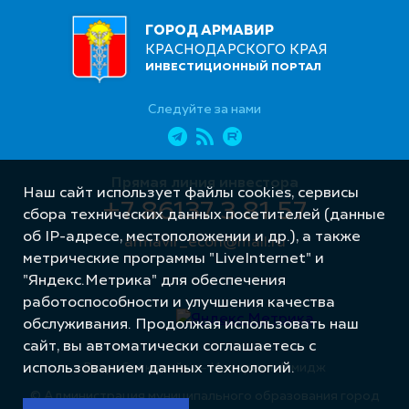
ГОРОД АРМАВИР
КРАСНОДАРСКОГО КРАЯ
ИНВЕСТИЦИОННЫЙ ПОРТАЛ
Следуйте за нами
Прямая линия инвестора
Наш сайт использует файлы cookies, сервисы
+7 86137 3 81 57
сбора технических данных посетителей (данные
об IP-адресе, местоположении и др.), а также
armavir_econ@mail.ru
метрические программы "LiveInternet" и
"Яндекс.Метрика" для обеспечения
работоспособности и улучшения качества
обслуживания. Продолжая использовать наш
сайт, вы автоматически соглашаетесь с
Разработка сайта – Интернет-Имидж
использованием данных технологий.
© Администрация муниципального образования город