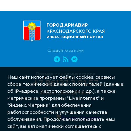
ГОРОД АРМАВИР
КРАСНОДАРСКОГО КРАЯ
ИНВЕСТИЦИОННЫЙ ПОРТАЛ
Следуйте за нами
Прямая линия инвестора
Наш сайт использует файлы cookies, сервисы
+7 86137 3 81 57
сбора технических данных посетителей (данные
об IP-адресе, местоположении и др.), а также
armavir_econ@mail.ru
метрические программы "LiveInternet" и
"Яндекс.Метрика" для обеспечения
работоспособности и улучшения качества
обслуживания. Продолжая использовать наш
сайт, вы автоматически соглашаетесь с