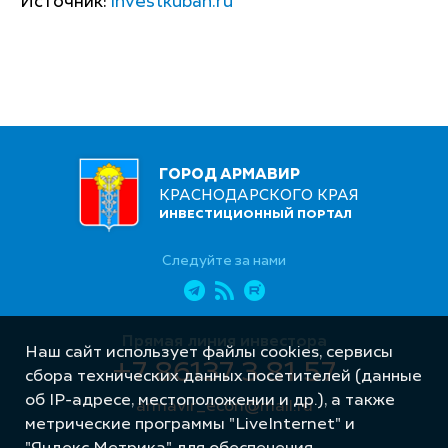
Источник:
investkuban.ru
ГОРОД АРМАВИР
КРАСНОДАРСКОГО КРАЯ
ИНВЕСТИЦИОННЫЙ ПОРТАЛ
Следуйте за нами
Прямая линия инвестора
Наш сайт использует файлы cookies, сервисы
+7 86137 3 81 57
сбора технических данных посетителей (данные
об IP-адресе, местоположении и др.), а также
armavir_econ@mail.ru
метрические программы "LiveInternet" и