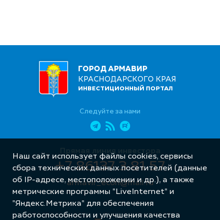
ГОРОД АРМАВИР
КРАСНОДАРСКОГО КРАЯ
ИНВЕСТИЦИОННЫЙ ПОРТАЛ
Следуйте за нами
Прямая линия инвестора
Наш сайт использует файлы cookies, сервисы
+7 86137 3 81 57
сбора технических данных посетителей (данные
об IP-адресе, местоположении и др.), а также
armavir_econ@mail.ru
метрические программы "LiveInternet" и
"Яндекс.Метрика" для обеспечения
работоспособности и улучшения качества