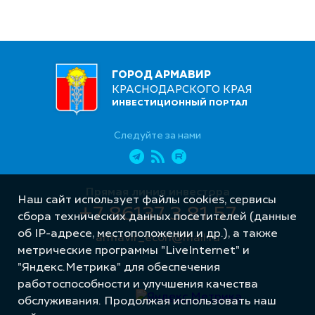
ГОРОД АРМАВИР
КРАСНОДАРСКОГО КРАЯ
ИНВЕСТИЦИОННЫЙ ПОРТАЛ
Следуйте за нами
Прямая линия инвестора
Наш сайт использует файлы cookies, сервисы
+7 86137 3 81 57
сбора технических данных посетителей (данные
об IP-адресе, местоположении и др.), а также
armavir_econ@mail.ru
метрические программы "LiveInternet" и
"Яндекс.Метрика" для обеспечения
работоспособности и улучшения качества
обслуживания. Продолжая использовать наш