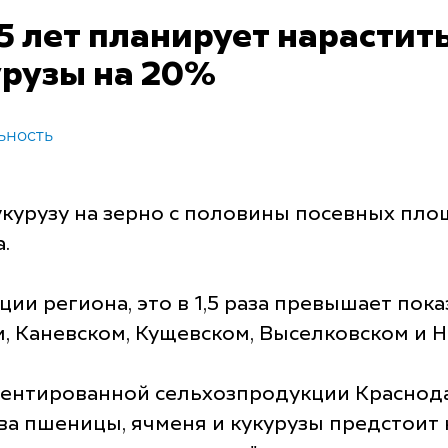
5 лет планирует нарастит
урузы на 20%
ьность
курузу на зерно с половины посевных площ
.
ии региона, это в 1,5 раза превышает по
, Каневском, Кущевском, Выселковском и Н
иентированной сельхозпродукции Краснодар
а пшеницы, ячменя и кукурузы предстоит н