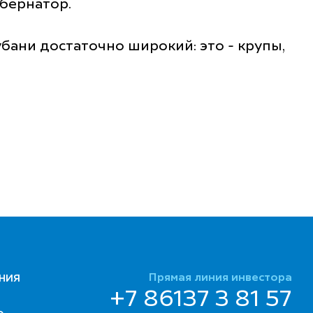
убернатор.
убани достаточно широкий: это - крупы,
Прямая линия инвестора
НИЯ
+7 86137 3 81 57